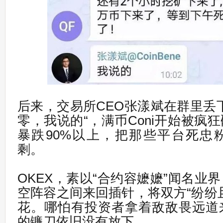
后来，交易所CEO张漾斌在群里丢下
零，我说的“，满币Coni开始被疯
暴跌90%以上，把那些平台死忠
剩。
OKEX，素以“合约容嬷嬷”闻名业
空阵容之间来回插针，将双方“纷纷
花。哪怕有投资者拿着敌敌畏远道
的镰刀依旧没有放下。