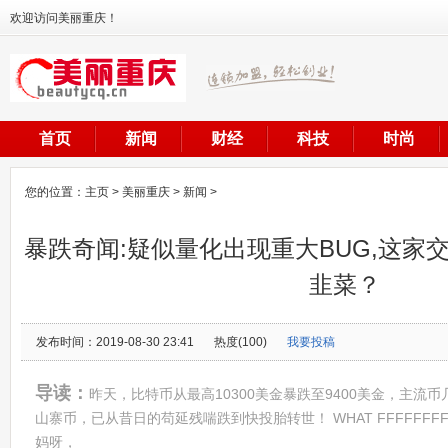
欢迎访问美丽重庆！
首页
新闻
财经
科技
时尚
您的位置：
主页
>
美丽重庆
>
新闻
>
暴跌奇闻:疑似量化出现重大BUG,这家
韭菜？
发布时间：2019-08-30 23:41
热度(100)
我要投稿
导读：
昨天，比特币从最高10300美金暴跌至9400美金，主流
山寨币，已从昔日的苟延残喘跌到快投胎转世！ WHAT FFFFFFF
妈呀，