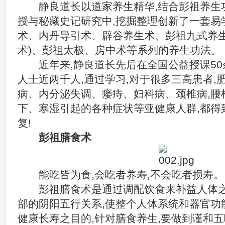
静良道长以道家养生精华,结合彭祖养生功
授与秘藏史记研究中,挖掘整理创新了一套易
术、内丹导引术、辟谷养生术、彭祖九式养生
术)、彭祖太极、房中术等系列的养生功法。
近年来,静良道长先后在全国公益授课50
人士近两千人,通过学习,对于很多三高患者,肥
病、内分泌失调、瘘痔、妇科病、颈椎病,腰椎
下、寒湿引起的各种症状等亚健康人群,都得
复!
彭祖膳食术
能吃皆为食,会吃者养寿,不会吃者损寿。
彭祖膳食术是通过调配饮食来补益人体之
部的阴阳五行关系,使整个人体系统和器官功
健康长寿之目的,针对膳食养生,要做到谨和