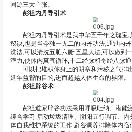
同源三大主张。
彭祖内丹导引术
彭祖内丹导引术是我中华五千年之瑰宝,
秘诀,也是当今独一无二的内丹功法,通过内丹
洗法,可以清洗五脏六腑;五星大法,可以做到
潜力,使体内真气循环,十二经脉和奇经八脉
可以把堆积你身上的阴寒和污秽之气排出!
延年益智的目的,进而超越人体生命的界限。
彭祖辟谷术
彭祖道家辟谷功法采用呼吸吐纳、潜能激
综合学习,启动垃圾清理、阴阳五行调节、内
体自我维护系统的工作,辟谷调养排除体内宿