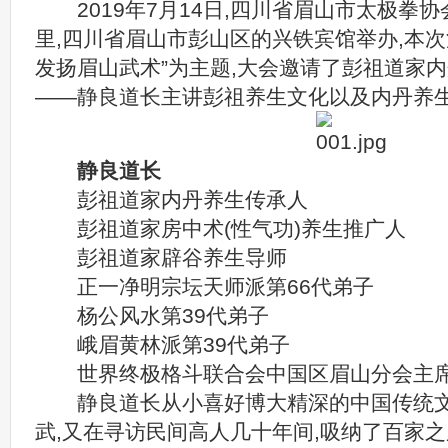
2019年7月14日,四川省眉山市太极拳
里,四川省眉山市彭山区的兴铁宾馆举办,本次
发扬眉山武术”为主题,大会邀请了彭祖道家
——静良道长主讲彭祖养生文化以及内丹养
静良道长
彭祖道家内丹养生传承人
彭祖道家房中术(性气功)养生推广人
彭祖道家辟谷养生导师
正一净明宗坛天师派第66代弟子
杨公风水第39代弟子
峨眉黄林派第39代弟子
世界终极格斗联合会中国区眉山分会主
静良道长从小喜好博大精深的中国传统文
武,又在寻访民间高人几十年间,吸纳了百家