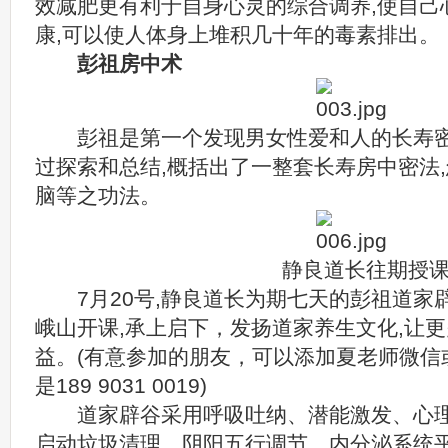
效减肥更有利于自身心灵的综合调养,使自己
康,可以使人体身上堆积几十年的毒素排出。
彭祖房中术
彭祖是第一个发现男女性爱和人的长寿密
过探索和总结,概括出了一整套长寿房中密法,
脑等之功法。
静良道长往期授
7月20号,静良道长为期七天的彭祖道家辟
峨山开课,承上启下，发扬道家养生文化,让
益。(有意参加的朋友，可以添加夏老师微信
是189 9031 0019)
道家辟谷采用呼吸吐纳、潜能激发、心理
启动垃圾清理、阴阳五行调节、内分泌系统