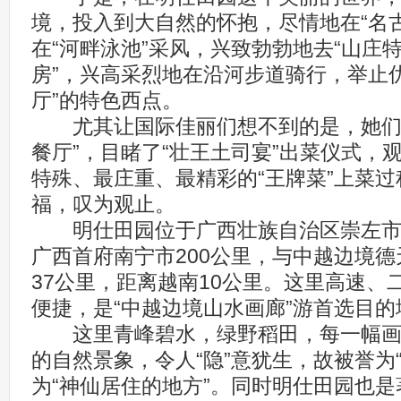
境，投入到大自然的怀抱，尽情地在“名
在“河畔泳池”采风，兴致勃勃地去“山庄特
房”，兴高采烈地在沿河步道骑行，举止
厅”的特色西点。
尤其让国际佳丽们想不到的是，她们在
餐厅”，目睹了“壮王土司宴”出菜仪式，
特殊、最庄重、最精彩的“王牌菜”上菜
福，叹为观止。
明仕田园位于广西壮族自治区崇左市
广西首府南宁市200公里，与中越边境
37公里，距离越南10公里。这里高速、
便捷，是“中越边境山水画廊”游首选目的
这里青峰碧水，绿野稻田，每一幅画
的自然景象，令人“隐”意犹生，故被誉为
为“神仙居住的地方”。同时明仕田园也