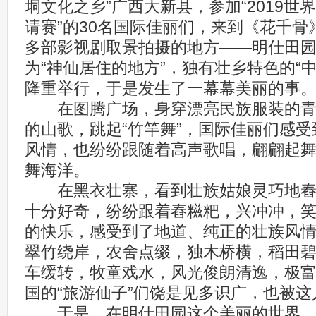
垌文化之乡”广西大新县，参加“2019
请赛”的30名国际佳丽们，来到《花千
多部影视剧取景拍摄的地方——明仕田
为“神仙居住的地方”，独有壮乡特色的“
隆重举行，于是发生了一幕幕美丽的事
在图腾广场，身穿漂亮民族服装的青
的山歌，跳起“竹竿舞”，国际佳丽们感
风情，也纷纷跟随着高声歌唱，翩翩起
舞海洋。
在黑衣壮寨，看到壮族姑娘灵巧地舂
十分好奇，纷纷跟着舂糍粑，兴冲冲，
的快乐，感受到了地道、纯正的壮族风
翠竹绕岸，农舍点缀，独木桥横，稻田
车缓转，牧童戏水，风光俊朗清逸，极
国的“旅游仙子”们饶是见多识广，也被
于是，在明仕田园这个美丽的世界，