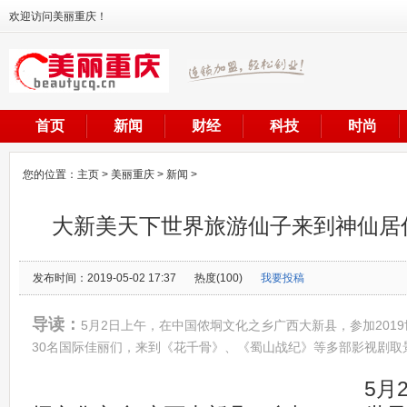
欢迎访问美丽重庆！
首页
新闻
财经
科技
时尚
您的位置：
主页
>
美丽重庆
>
新闻
>
大新美天下世界旅游仙子来到神仙居
发布时间：2019-05-02 17:37
热度(100)
我要投稿
导读：
5月2日上午，在中国侬垌文化之乡广西大新县，参加201
30名国际佳丽们，来到《花千骨》、《蜀山战纪》等多部影视剧取
5月2